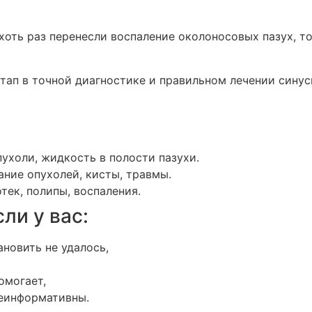
хоть раз перенесли воспаление околоносовых пазух, то
п в точной диагностике и правильном лечении синусит
ухоли, жидкость в полости пазухи.
ние опухолей, кисты, травмы.
ек, полипы, воспаления.
ли у вас:
ановить не удалось,
омогает,
неинформативны.