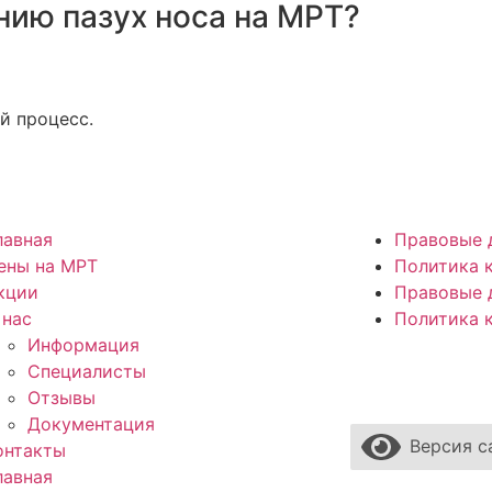
нию пазух носа на МРТ?
й процесс.
лавная
Правовые 
ены на МРТ
Политика 
кции
Правовые 
 нас
Политика 
Информация
Специалисты
Отзывы
Документация
Версия с
онтакты
лавная